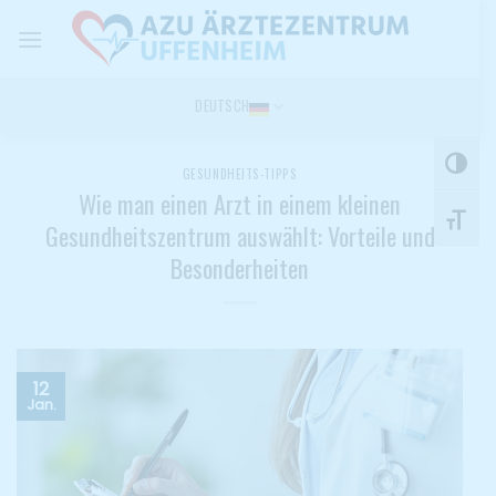
Skip
to
content
DEUTSCH
UMSCH
GESUNDHEITS-TIPPS
Wie man einen Arzt in einem kleinen
SCHRI
Gesundheitszentrum auswählt: Vorteile und
Besonderheiten
12
Jan.