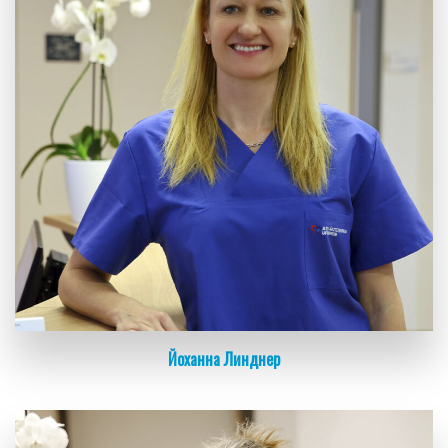
Йоханна Линднер